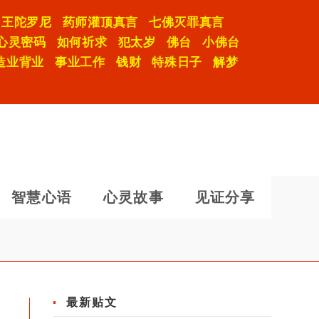
明王陀罗尼
药师灌顶真言
七佛灭罪真言
心灵密码
如何祈求
犯太岁
佛台
小佛台
造业背业
事业工作
钱财
特殊日子
解梦
智慧心语
心灵故事
见证分享
最新贴文