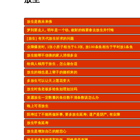
放生是救未来佛
梦到要走人, 明年是一个劫, 敛财的钱要拿去放生并忏悔
[放生] 有关代放生祈求的问题
业障爆发时, 1张小房子相当于0.3张, 放100条鱼相当于平时放1条鱼
放生能帮不信佛的家人消很多业
给病人钱用于放生，怎么做合适
放生的钱也是上辈子的德积来的
多放生可以让天上莲花变大
放生时鱼老板多给鱼如理如法吗
发愿放生一定数量的鱼但数不清条数该怎么办
晚上可否放生
阳寿过了不能再做坏事, 要多放生延寿; 遗产是阴产, 有业障
放生甲鱼延寿
放生是增加自己的慈悲心
放生后鱼老板请客吃饭，同修是否有漏