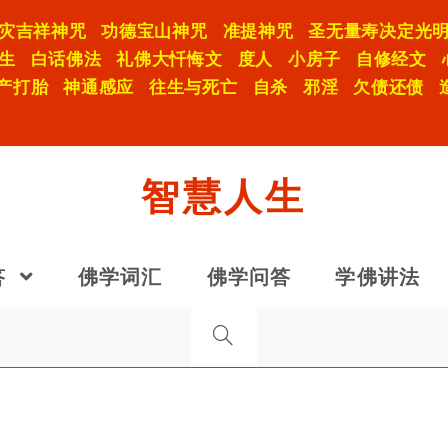
灾吉祥神咒
功德宝山神咒
准提神咒
圣无量寿决定光
生
白话佛法
礼佛大忏悔文
度人
小房子
自修经文
产打胎
神通感应
往生与死亡
自杀
邪淫
欠债还债
智慧人生
答
佛学词汇
佛学问答
学佛讲法