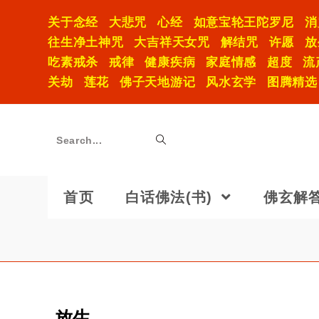
关于念经
大悲咒
心经
如意宝轮王陀罗尼
消
往生净土神咒
大吉祥天女咒
解结咒
许愿
放
吃素戒杀
戒律
健康疾病
家庭情感
超度
流
关劫
莲花
佛子天地游记
风水玄学
图腾精选
Search...
首页
白话佛法(书)
佛玄解
放生