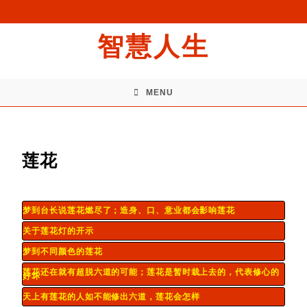
智慧人生
MENU
莲花
梦到台长说莲花燃尽了；造身、口、意业都会影响莲花
关于莲花灯的开示
梦到不同颜色的莲花
莲花还在就有超脱六道的可能；莲花是暂时栽上去的，代表修心的
好坏
天上有莲花的人如不能修出六道，莲花会怎样