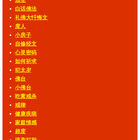
放生
白话佛法
礼佛大忏悔文
度人
小房子
自修经文
心灵密码
如何祈求
犯太岁
佛台
小佛台
吃素戒杀
戒律
健康疾病
家庭情感
超度