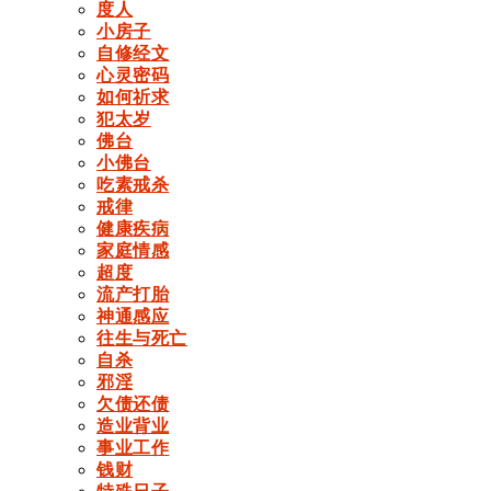
度人
小房子
自修经文
心灵密码
如何祈求
犯太岁
佛台
小佛台
吃素戒杀
戒律
健康疾病
家庭情感
超度
流产打胎
神通感应
往生与死亡
自杀
邪淫
欠债还债
造业背业
事业工作
钱财