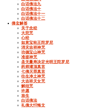
白话佛法九
白话佛法十
白话佛法十一
白话佛法十二
佛玄解答
关于念经
大悲咒
心经
如意宝轮王陀罗尼
消灾吉祥神咒
功德宝山神咒
准提神咒
圣无量寿决定光明王陀罗尼
药师灌顶真言
七佛灭罪真言
往生净土神咒
大吉祥天女咒
解结咒
许愿
放生
白话佛法
礼佛大忏悔文