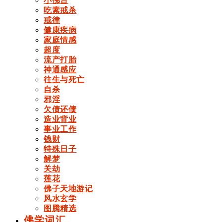
小佛台
吃素戒杀
戒律
健康疾病
家庭情感
超度
流产打胎
神通感应
往生与死亡
自杀
邪淫
欠债还债
造业背业
事业工作
钱财
特殊日子
解梦
关劫
莲花
佛子天地游记
风水玄学
图腾精选
佛学词汇