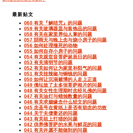
最新贴文
060 有关『解结咒』的问题
059 有关玻璃器皿与装饰品的问题
058 有关在家里养仙人掌的问题
057 阴雨天与晚上念与烧小房子的问题
056 如何处理撞死的动物
055 如何自存小房子的问题
054 有关观世音菩萨诞辰日的问题
053 有关清明节的问题
052 有关如何让为家里补阳气的问题
051 有关挂辣椒与铜钱的问题
050 如何让沉溺赌博的人走上正道
049 佛坛放了太多张菩萨相片的问题
048 有关女性生理期时念经礼佛的问题
047 有关油灯与蜡烛数量的问题
046 有关求姻缘念什么经文的问题
045 念圣号在黄纸上是否有助念的功效
044 关于夫债妻还的问题
043 有关祖上打猎的问题
042 供养佛菩萨的水果与鲜花的问题
041 有关许愿不能做到的问题