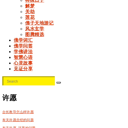
特殊日子
解梦
关劫
莲花
佛子天地游记
风水玄学
图腾精选
佛学词汇
佛学问答
学佛讲法
智慧心语
心灵故事
见证分享
许愿
台长教导怎么样许愿
有关许愿念经的问题
有关许愿, 还愿的问题