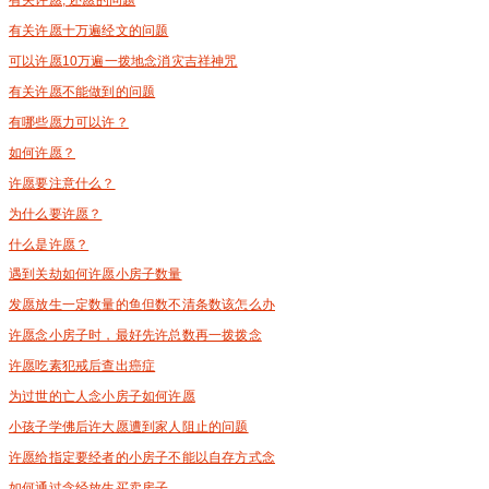
有关许愿十万遍经文的问题
可以许愿10万遍一拨地念消灾吉祥神咒
有关许愿不能做到的问题
有哪些愿力可以许？
如何许愿？
许愿要注意什么？
为什么要许愿？
什么是许愿？
遇到关劫如何许愿小房子数量
发愿放生一定数量的鱼但数不清条数该怎么办
许愿念小房子时，最好先许总数再一拨拨念
许愿吃素犯戒后查出癌症
为过世的亡人念小房子如何许愿
小孩子学佛后许大愿遭到家人阻止的问题
许愿给指定要经者的小房子不能以自存方式念
如何通过念经放生买卖房子