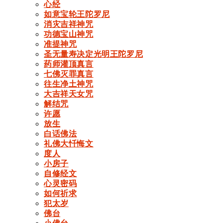
心经
如意宝轮王陀罗尼
消灾吉祥神咒
功德宝山神咒
准提神咒
圣无量寿决定光明王陀罗尼
药师灌顶真言
七佛灭罪真言
往生净土神咒
大吉祥天女咒
解结咒
许愿
放生
白话佛法
礼佛大忏悔文
度人
小房子
自修经文
心灵密码
如何祈求
犯太岁
佛台