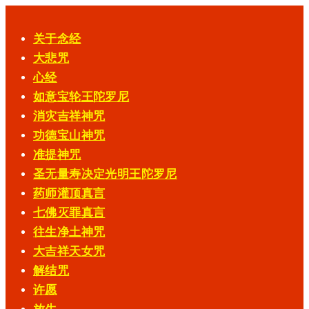
Skip
to
关于念经
content
大悲咒
心经
如意宝轮王陀罗尼
消灾吉祥神咒
功德宝山神咒
准提神咒
圣无量寿决定光明王陀罗尼
药师灌顶真言
七佛灭罪真言
往生净土神咒
大吉祥天女咒
解结咒
许愿