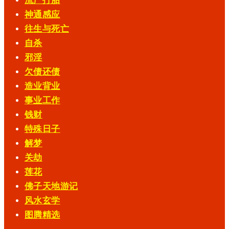
流产打胎
神通感应
往生与死亡
自杀
邪淫
欠债还债
造业背业
事业工作
钱财
特殊日子
解梦
关劫
莲花
佛子天地游记
风水玄学
图腾精选